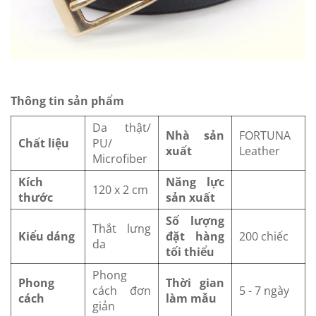
Thông tin sản phẩm
Da thật/
Nhà sản
FORTUNA
Chất liệu
PU/
xuất
Leather
Microfiber
Kích
Năng lực
120 x 2 cm
thước
sản xuất
Số lượng
Thắt lưng
Kiểu dáng
đặt hàng
200 chiếc
da
tối thiểu
Phong
Phong
Thời gian
cách đơn
5 - 7 ngày
cách
làm mẫu
giản