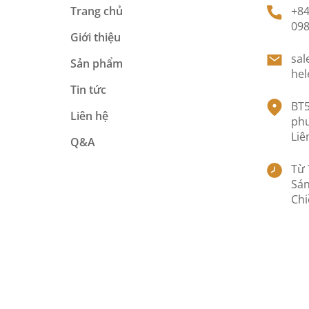
Trang chủ
+84
098
Giới thiệu
sal
Sản phẩm
hel
Tin tức
BT5
Liên hệ
ph
Liê
Q&A
Từ 
Sán
Chi