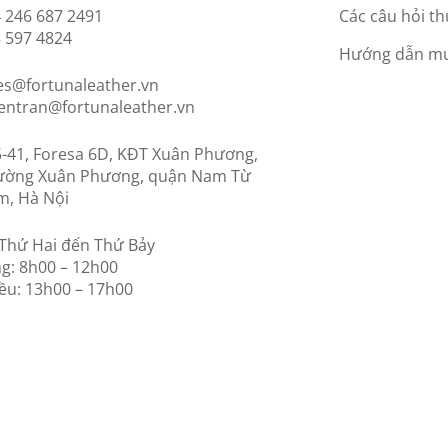
 246 687 2491
Các câu hỏi t
 597 4824
Hướng dẫn m
es@fortunaleather.vn
entran@fortunaleather.vn
-41, Foresa 6D, KĐT Xuân Phương,
ường Xuân Phương, quận Nam Từ
m, Hà Nội
Thứ Hai đến Thứ Bảy
g: 8h00 – 12h00
ều: 13h00 – 17h00