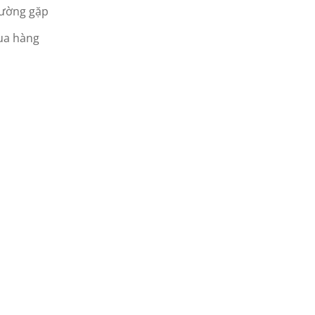
hường gặp
ua hàng