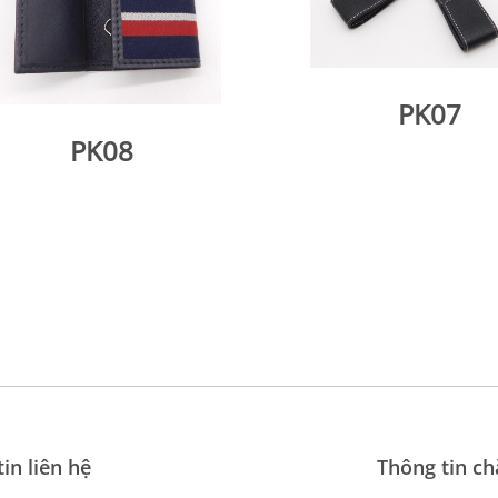
PK07
PK08
in liên hệ
Thông tin c